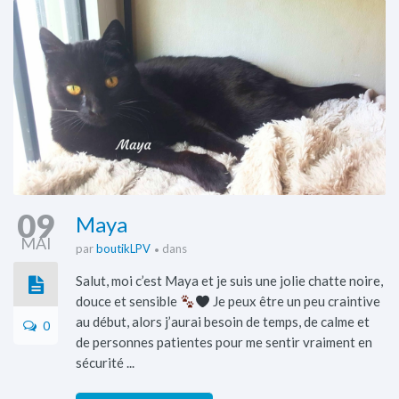
09
Maya
MAI
par
boutikLPV
dans
Salut, moi c’est Maya et je suis une jolie chatte noire,
douce et sensible
Je peux être un peu craintive
au début, alors j’aurai besoin de temps, de calme et
0
de personnes patientes pour me sentir vraiment en
sécurité ...