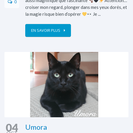
aussi magnifique que fascinante
Attention…
0
croiser mon regard, plonger dans mes yeux dorés, et
la magie risque bien d’opérer
Je ...
EN SAVOIR PLUS
04
Umora