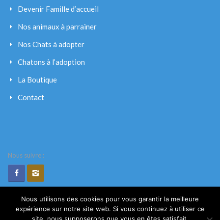
Devenir Famille d’accueil
Nos animaux à parrainer
Nos Chats à adopter
Chatons à l’adoption
La Boutique
Contact
Nous suivre :
Nous utilisons des cookies pour vous garantir la meilleure
expérience sur notre site web. Si vous continuez à utiliser ce
© 2020. Les Petits Vagabonds. Tout droits réservés.
site, nous supposerons que vous en êtes satisfait.