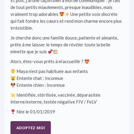
Et puis, j’ai une façon bien à moi de communiquer : je fais
de tout petits miaulements, presque inaudibles, mais
vraiment trop adorables
Une petite voix discrète
qui fait fondre les cœurs et rend mon charme encore plus
irrésistible.
Je cherche donc une famille douce, patiente et aimante,
prête à me laisser le temps de révéler toute la belle
minette que je suis
Alors, êtes-vous prêts à m’accueillir ?
Maya n’est pas habituée aux enfants
Entente chat : Inconnue
Entente chien : Inconnue
Identifiée, stérilisée, vaccinée, déparasitée
interne/externe, testée négative FIV / FeLV
Née le 01/01/2019
ADOPTEZ-MOI