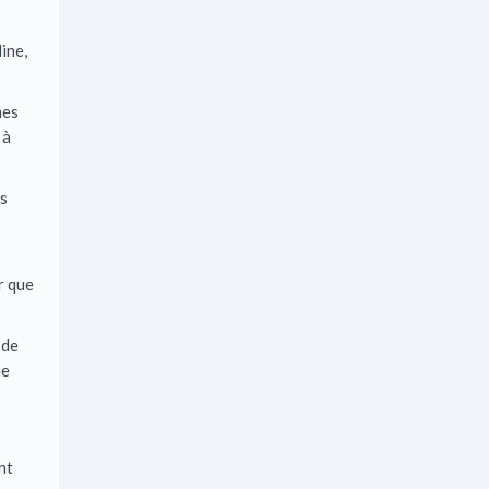
ine,
mes
 à
is
er que
 de
ne
nt